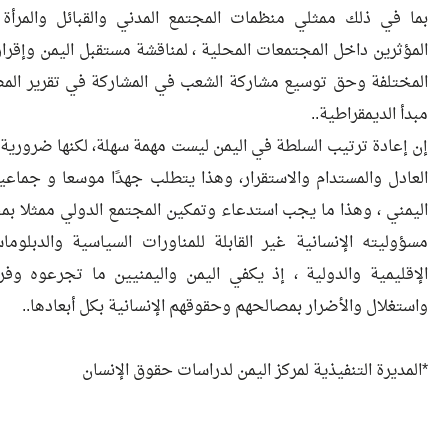
بما في ذلك ممثلي منظمات المجتمع المدني والقبائل والمرأة و
المؤثرين داخل المجتمعات المحلية ، لمناقشة مستقبل اليمن وإقر
المختلفة وحق توسيع مشاركة الشعب في المشاركة في تقرير المصي
مبدأ الديمقراطية..
إن إعادة ترتيب السلطة في اليمن ليست مهمة سهلة، لكنها ضرورية 
العادل والمستدام والاستقرار، وهذا يتطلب جهدًا موسعا و جما
اليمني ، وهذا ما يجب استدعاء وتمكين المجتمع الدولي ممثلا ب
مسؤوليته الإنسانية غير القابلة للمناورات السياسية والدبلو
الإقليمية والدولية ، إذ يكفي اليمن واليمنيين ما تجرعوه 
واستغلال والأضرار بمصالحهم وحقوقهم الإنسانية بكل أبعادها..
*المديرة التنفيذية لمركز اليمن لدراسات حقوق الإنسان