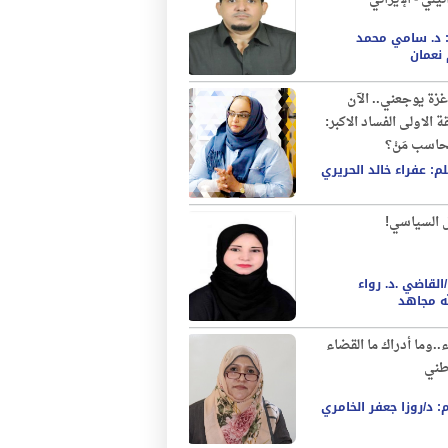
: د. سامي محمد
نعمان
غزة يوجعني.. الآن
قة الاولى الفساد الاكبر:
يُحاسب مَنْ؟
لم: عفراء خالد الحريري
ل السياسي!
القاضي .د. رواء
له مجاهد
..وما أدراك ما القضاء
طني
: د/روزا جعفر الخامري