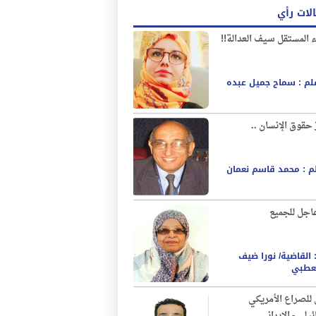
لات رأي
 المستقل سيف العدالة!!
لم : سماح جميل عبده
 حقوق الإنسان ..
م : محمد قاسم نعمان
اجل للجميع
 القاضية/ نورا ضيف
قعطبي
للصراع الأمريكي
ئيلي - الإيراني