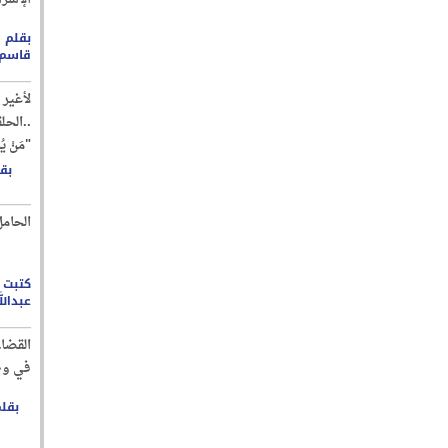
بقلم 
قاسم 
لأغير 
..الحل
"مَنْ 
بق
الحام
كتبت /
عبدال
القضاء
في و
بقلم