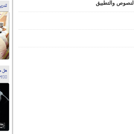
النصوص والتطبيق
تدري
هل م
👮‍♂️؟