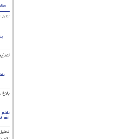
مقا
القضاء
بق
لتعزيز
بقل
بلاغ ع
بقلم :
الله 
تحليل 
الإسرا